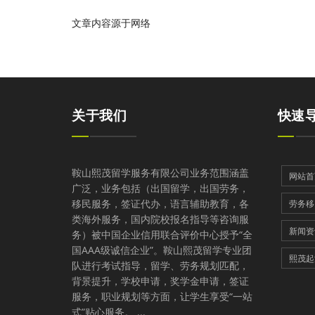
文章内容源于网络
关于我们
快速
鞍山熙茂留学服务有限公司业务范围涵盖
网站首
广泛，业务包括（出国留学，出国劳务，
移民服务，签证代办，语言辅助教育，各
劳务移
类海外服务，国内院校报名指导等咨询服
新闻资
务）被中国企业信用联合评价中心授予“全
国AAA级诚信企业”。鞍山熙茂留学专业团
熙茂起
队进行考试指导，留学、劳务规划匹配，
背景提升，学校申请，奖学金申请，签证
服务，职业规划等方面，让学生享受“一站
式”贴心服务。 ...