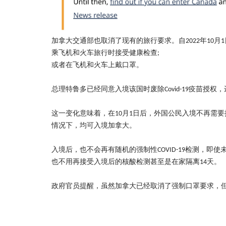
加拿大交通部也取消了现有的旅行要求。自
年
月
2022
10
1
乘飞机和火车旅行时接受健康检查
;
或者在飞机和火车上戴口罩。
总理特鲁多已经同意入境该国时废除
疫苗授权，
Covid-19
这一变化意味着，在
月
日后，外国公民入境不再需要
10
1
情况下，均可入境加拿大。
入境后，也不会再有随机的强制性
检测，即使
COVID-19
也不用再接受入境后的核酸检测甚至是在家隔离
天。
14
政府官员提醒，虽然加拿大已经取消了强制口罩要求
，