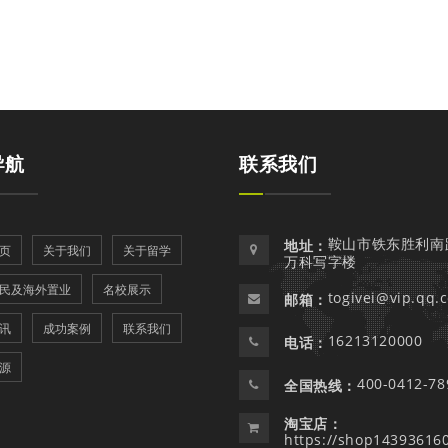
导航
联系我们
鞍山市铁东胜利南
地址：
页
关于我们
关于留学
万科写字楼
民及海外置业
名校展示
togivei@vip.qq.
邮箱：
讯
成功案例
联系我们
16213120000
电话：
源
400-0412-78
全国热线：
淘宝店：
https://shop14393616