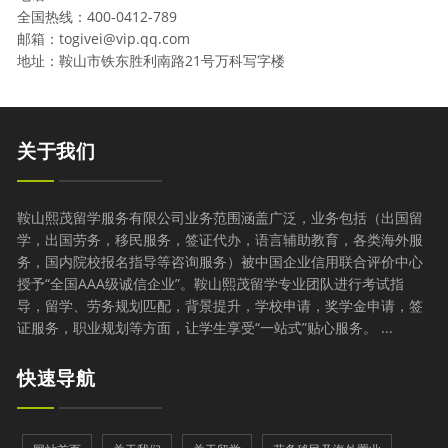
全国热线：400-0412-789
邮箱：togivei@vip.qq.com
地址：鞍山市铁东胜利南路21号万科写字楼
关于我们
鞍山熙茂留学服务有限公司业务范围涵盖广泛，业务包括（出国留
学，出国劳务，移民服务，签证代办，语言辅助教育，各类海外服
务，国内院校报名指导等咨询服务）被中国企业信用联合评价中心
授予“全国AAA级诚信企业”。鞍山熙茂留学专业团队进行考试指
导，留学、劳务规划匹配，背景提升，学校申请，奖学金申请，签
证服务，职业规划等方面，让学生享受“一站式”贴心服务。 ...
快速导航